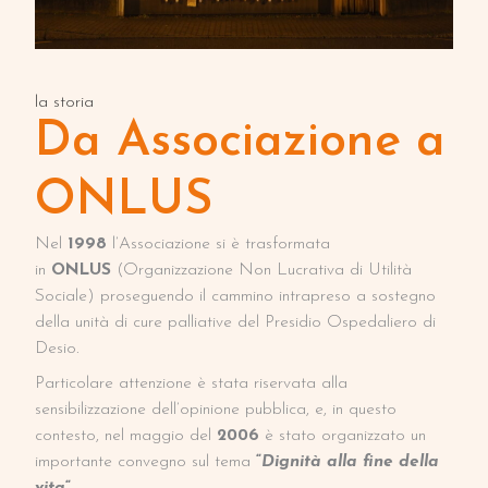
la storia
Da Associazione a
ONLUS
Nel
1998
l’Associazione si è trasformata
in
ONLUS
(Organizzazione Non Lucrativa di Utilità
Sociale) proseguendo il cammino intrapreso a sostegno
della unità di cure palliative del Presidio Ospedaliero di
Desio.
Particolare attenzione è stata riservata alla
sensibilizzazione dell’opinione pubblica, e, in questo
contesto, nel maggio del
2006
è stato organizzato un
importante convegno sul tema
“
Dignità alla fine della
vita
“
.