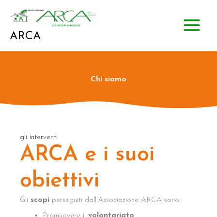
Vai
al
contenuto
ARCA
Chi siamo
gli interventi
ARCA e i suoi
obiettivi
Gli
scopi
perseguiti dall’Associazione ARCA sono:
Promuovere il
volontariato