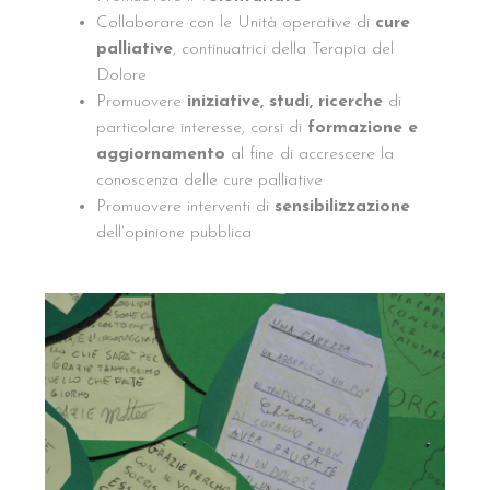
Collaborare con le Unità operative di
cure
palliative
, continuatrici della Terapia del
Dolore
Promuovere
iniziative, studi, ricerche
di
particolare interesse, corsi di
formazione e
aggiornamento
al fine di accrescere la
conoscenza delle cure palliative
Promuovere interventi di
sensibilizzazione
dell’opinione pubblica